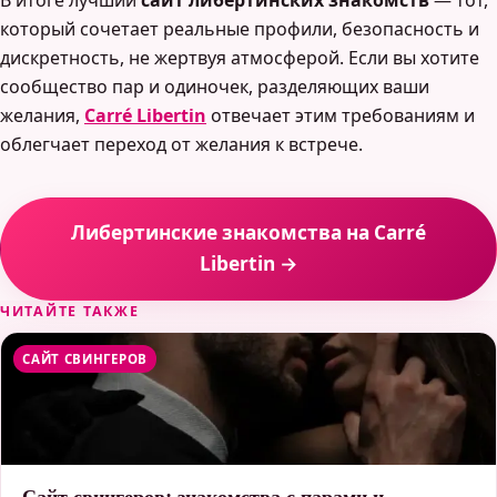
В итоге лучший
сайт либертинских знакомств
— тот,
который сочетает реальные профили, безопасность и
дискретность, не жертвуя атмосферой. Если вы хотите
сообщество пар и одиночек, разделяющих ваши
желания,
Carré Libertin
отвечает этим требованиям и
облегчает переход от желания к встрече.
Либертинские знакомства на Carré
Libertin →
ЧИТАЙТЕ ТАКЖЕ
САЙТ СВИНГЕРОВ
Сайт свингеров: знакомства с парами и